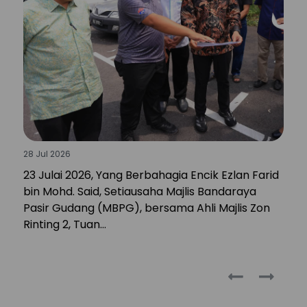
28 Jul 2026
28
ya
23 Julai 2026, Yang Berbahagia Encik Ezlan Farid
1
bin Mohd. Said, Setiausaha Majlis Bandaraya
P
Pasir Gudang (MBPG), bersama Ahli Majlis Zon
L
Rinting 2, Tuan…
m
‹
›