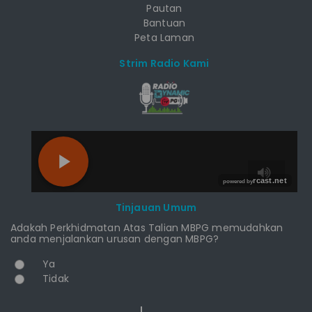
Pautan
Bantuan
Peta Laman
Strim Radio Kami
RCAST.NET
Tinjauan Umum
Adakah Perkhidmatan Atas Talian MBPG memudahkan
anda menjalankan urusan dengan MBPG?
Pilihan
Ya
Tidak