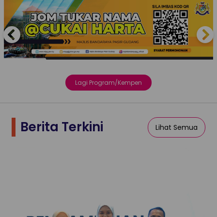
Previous
Next
Lagi Program/Kempen
Berita Terkini
Lihat Semua