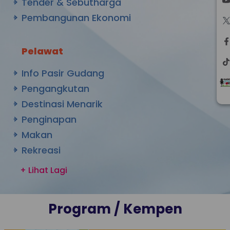
Tender & Sebutharga
Pembangunan Ekonomi
Pelawat
Info Pasir Gudang
Pengangkutan
Destinasi Menarik
Penginapan
Makan
Rekreasi
Hospital
+ Lihat Lagi
Pendidikan
Beli-Belah
Program / Kempen