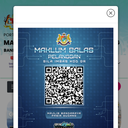
Langkau ke kandungan utama
PORTAL RASMI
MAJLIS BANDARAYA PASIR GUDANG
BANDAR RAYA INDUSTRI DAN PELABUHAN
Select your langua
Soalan
Hubungi
Aduan &
Peta
Lazim
Kami
Maklumbalas
Laman
Carian:
Warga MBPG