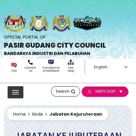
Skip to main content
OFFICIAL PORTAL OF
PASIR GUDANG CITY COUNCIL
BANDARAYA INDUSTRI DAN PELABUHAN
Select your langua
Contact
Complaints
Site
FAQ
Us
& Feedback
Map
Search:
MBPG Staff
Home
Node
Jabatan Kejuruteraan
JABATAN KEJURUTERAAN