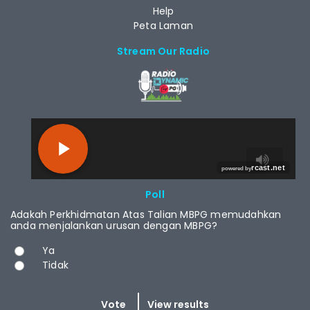
Help
Peta Laman
Stream Our Radio
RCAST.NET
Poll
Adakah Perkhidmatan Atas Talian MBPG memudahkan
anda menjalankan urusan dengan MBPG?
Choices
Ya
Tidak