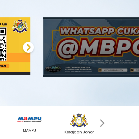
Next
›
MAMPU
Kerajaan Johor
MyGOV