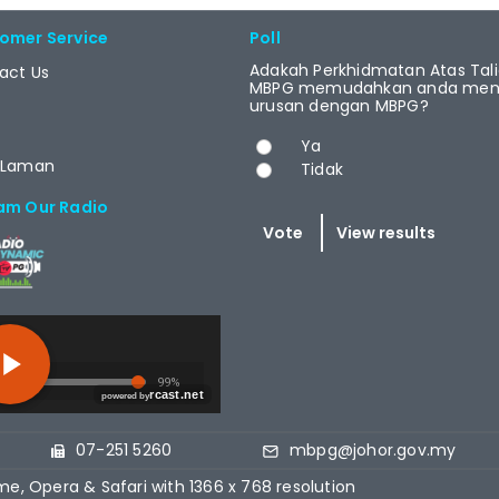
omer Service
Poll
Adakah Perkhidmatan Atas Tal
act Us
MBPG memudahkan anda menj
urusan dengan MBPG?
Choices
Ya
 Laman
Tidak
am Our Radio
T.NET
07-251 5260
mbpg@johor.gov.my
me, Opera & Safari with 1366 x 768 resolution