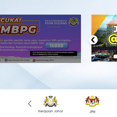
Previous
‹
Kerajaan Johor
MyGOV
JPM