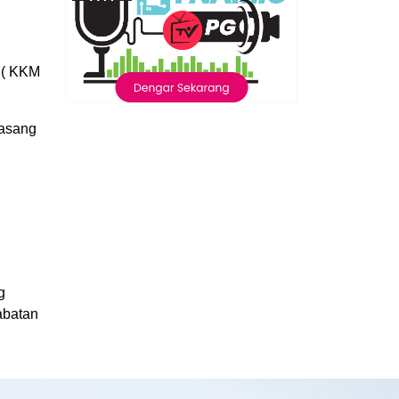
 ( KKM
pasang
g
abatan