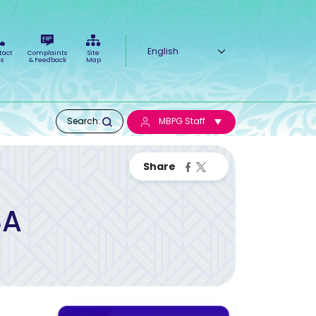
Select your language
tact
Complaints
Site
s
& Feedback
Map
Search:
MBPG Staff
SA