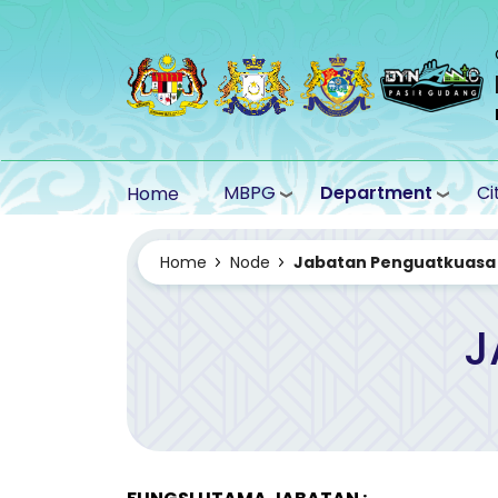
Skip to main content
MBPG
Department
Ci
Home
Home
Node
Jabatan Penguatkuasa
J