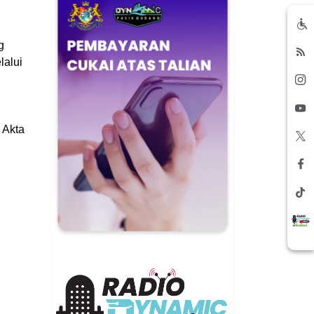
g
lalui
:
 Akta