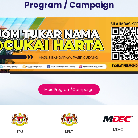
Program / Campaign
More Program/Campaign
MDEC
EPU
KPKT