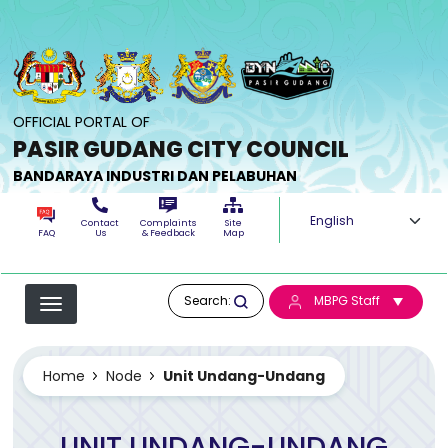
Skip to main content
OFFICIAL PORTAL OF
PASIR GUDANG CITY COUNCIL
BANDARAYA INDUSTRI DAN PELABUHAN
Select your langua
Contact
Complaints
Site
FAQ
Us
& Feedback
Map
Search:
MBPG Staff
Home
Node
Unit Undang-Undang
UNIT UNDANG-UNDANG