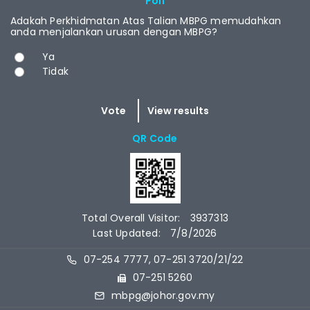
Poll
Adakah Perkhidmatan Atas Talian MBPG memudahkan
anda menjalankan urusan dengan MBPG?
Choices
Ya
Tidak
QR Code
Total Overall Visitor:
3937313
Last Updated:
7/8/2026
07-254 7777, 07-251 3720/21/22
07-251 5260
mbpg@johor.gov.my