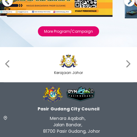
Previous
Next
More Program/Campaign
‹
›
Kerajaan Johor
Pasir Gudang City Council
Menara Aqabah,
Jalan Bandar,
81700 Pasir Gudang, Johor