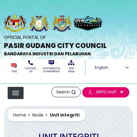
Skip to main content
OFFICIAL PORTAL OF
PASIR GUDANG CITY COUNCIL
BANDARAYA INDUSTRI DAN PELABUHAN
Select your langua
Contact
Complaints
Site
FAQ
Us
& Feedback
Map
Search:
MBPG Staff
Home
Node
Unit Integriti
UNIT INTEGRITI