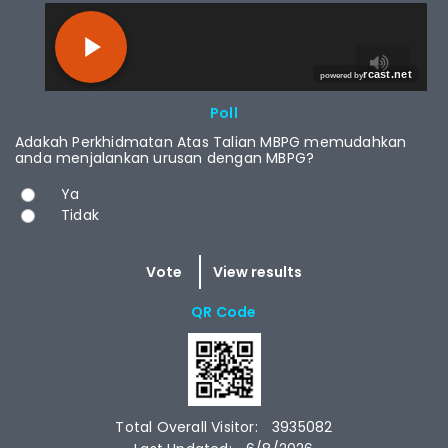
RCAST.NET
Poll
Adakah Perkhidmatan Atas Talian MBPG memudahkan
anda menjalankan urusan dengan MBPG?
Choices
Ya
Tidak
QR Code
Total Overall Visitor:
3935082