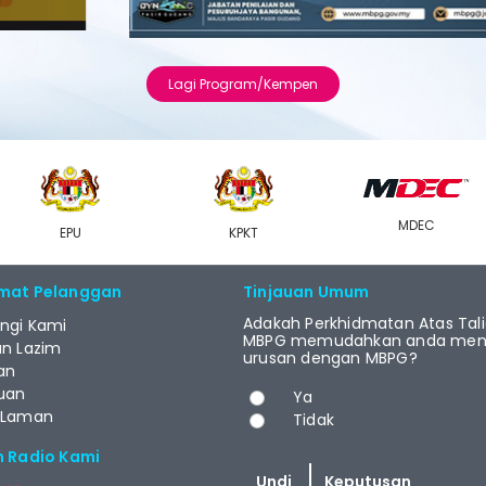
Lagi Program/Kempen
MDEC
EPU
KPKT
mat Pelanggan
Tinjauan Umum
Adakah Perkhidmatan Atas Tal
ngi Kami
MBPG memudahkan anda menj
an Lazim
urusan dengan MBPG?
an
Pilihan
uan
Ya
 Laman
Tidak
m Radio Kami