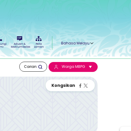
Select your language
ungi
Aduan &
Peta
mi
Maklumbalas
Laman
Carian:
Warga MBPG