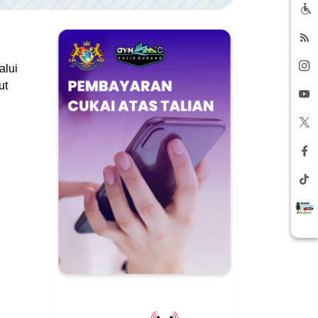
alui
ut