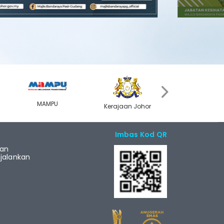
›
MAMPU
Kerajaan Johor
MyGOV
Imbas Kod QR
ian
alankan