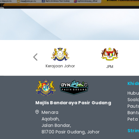
‹
Kerajaan Johor
MyGOV
JPM
Khid
Hubu
Soal
Majlis Bandaraya Pasir Gudang
Paut
Menara
Bant
Aqabah,
Peta
Jalan Bandar,
Stri
81700 Pasir Gudang, Johor