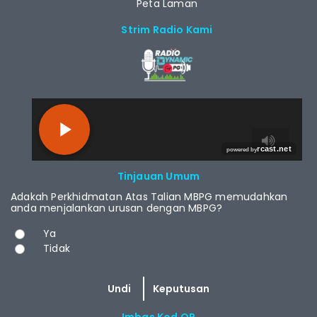
Peta Laman
Strim Radio Kami
RCAST.NET
Tinjauan Umum
Adakah Perkhidmatan Atas Talian MBPG memudahkan
anda menjalankan urusan dengan MBPG?
Pilihan
Ya
Tidak