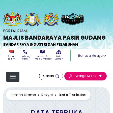
Langkau ke kandungan utama
PORTAL RASMI
MAJLIS BANDARAYA PASIR GUDANG
BANDAR RAYA INDUSTRI DAN PELABUHAN
Select your langua
Soalan
Hubungi
Aduan &
Peta
Lazim
Kami
Maklumbalas
Laman
Carian:
Warga MBPG
Laman Utama
Rakyat
Data Terbuka
DATA TERBUKA