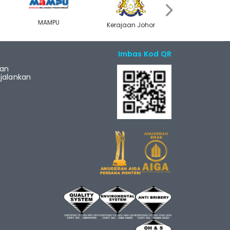
›
MAMPU
Kerajaan Johor
MyGOV
Imbas Kod QR
ian
alankan