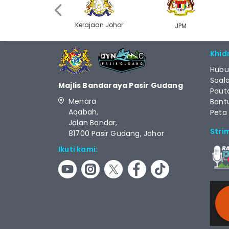
‹
Kerajaan Johor
MyGOV
JPM
Khid
Hubu
Soal
Majlis Bandaraya Pasir Gudang
Paut
Menara
Bant
Aqabah,
Peta
Jalan Bandar,
Stri
81700 Pasir Gudang, Johor
Ikuti kami: