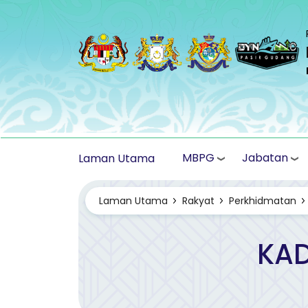
Langkau ke kandungan utama
MBPG
Jabatan
Laman Utama
Laman Utama
Rakyat
Perkhidmatan
KA