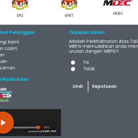
MDEC
EPU
KPKT
mat Pelanggan
Tinjauan Umum
Adakah Perkhidmatan Atas Tal
ngi Kami
MBPG memudahkan anda menj
an Lazim
urusan dengan MBPG?
an
Pilihan
uan
Ya
 Laman
Tidak
m Radio Kami