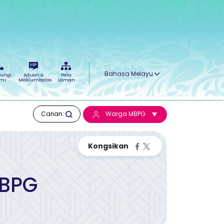
Select your language
ungi
Aduan &
Peta
mi
Maklumbalas
Laman
Carian:
Warga MBPG
BPG