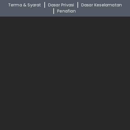
Terma & Syarat
Dasar Privasi
Dasar Keselamatan
Penafian