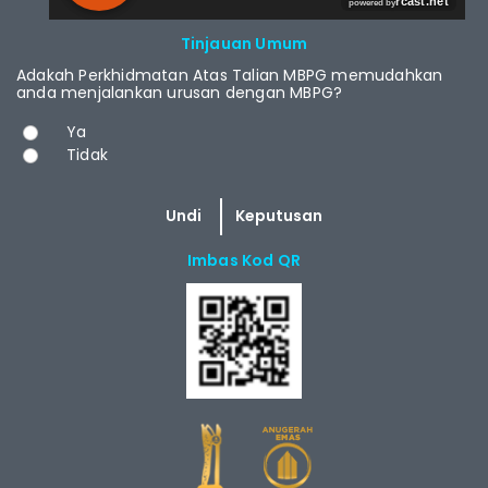
RCAST.NET
Tinjauan Umum
Adakah Perkhidmatan Atas Talian MBPG memudahkan
anda menjalankan urusan dengan MBPG?
Pilihan
Ya
Tidak
Imbas Kod QR