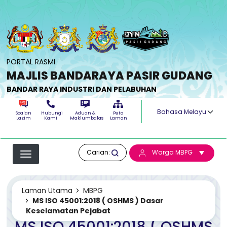
Langkau ke kandungan utama
PORTAL RASMI
MAJLIS BANDARAYA PASIR GUDANG
BANDAR RAYA INDUSTRI DAN PELABUHAN
Select your langua
Soalan
Hubungi
Aduan &
Peta
Lazim
Kami
Maklumbalas
Laman
Carian:
Warga MBPG
Laman Utama
MBPG
MS ISO 45001:2018 ( OSHMS ) Dasar
Keselamatan Pejabat
MS ISO 45001:2018 ( OSHMS