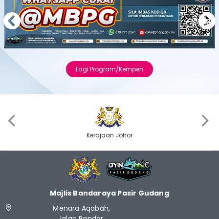
Previous
Next
Lagi Program/Kempen
‹
›
Kerajaan Johor
Majlis Bandaraya Pasir Gudang
Menara Aqabah,
Jalan Bandar,