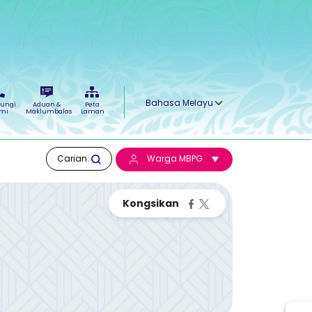
Select your language
ungi
Aduan &
Peta
mi
Maklumbalas
Laman
Carian:
Warga MBPG