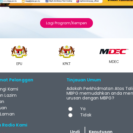
Lagi Program/Kempen
MDEC
EPU
KPKT
mat Pelanggan
Tinjauan Umum
Adakah Perkhidmatan Atas Tal
ngi Kami
MBPG memudahkan anda menj
an Lazim
urusan dengan MBPG?
an
Pilihan
uan
Ya
 Laman
Tidak
m Radio Kami