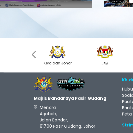
‹
Kerajaan Johor
MyGOV
JPM
Khid
Hubu
Soal
Majlis Bandaraya Pasir Gudang
Paut
Menara
Bant
Aqabah,
Peta
Jalan Bandar,
Stri
81700 Pasir Gudang, Johor