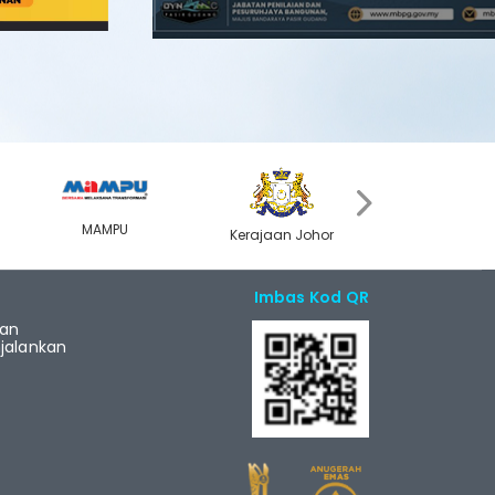
›
MAMPU
Kerajaan Johor
MyGOV
Imbas Kod QR
ian
alankan