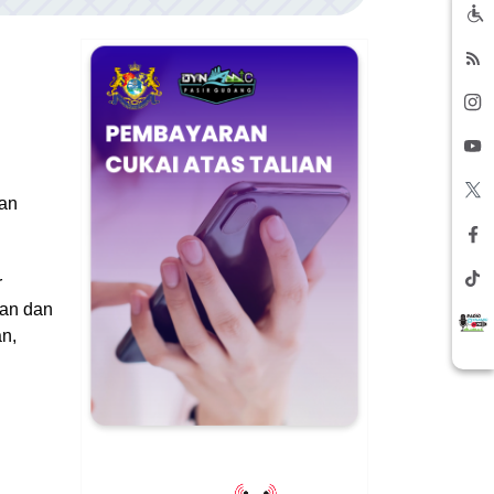
dan
r
tan dan
n,