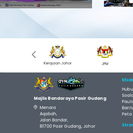
‹
Kerajaan Johor
MyGOV
JPM
Khid
Hubu
Soal
Majlis Bandaraya Pasir Gudang
Paut
Menara
Bant
Aqabah,
Peta
Jalan Bandar,
Stri
81700 Pasir Gudang, Johor