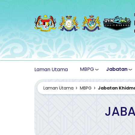
Langkau ke kandungan utama
MBPG
Jabatan
Laman Utama
Laman Utama
MBPG
Jabatan Khidm
JABA