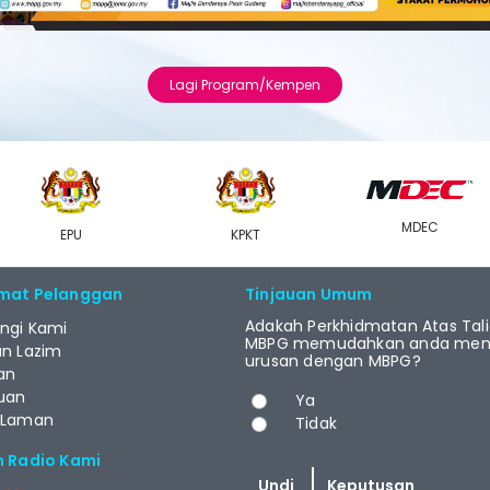
Lagi Program/Kempen
MDEC
EPU
KPKT
mat Pelanggan
Tinjauan Umum
Adakah Perkhidmatan Atas Tal
ngi Kami
MBPG memudahkan anda menj
an Lazim
urusan dengan MBPG?
an
Pilihan
uan
Ya
 Laman
Tidak
m Radio Kami