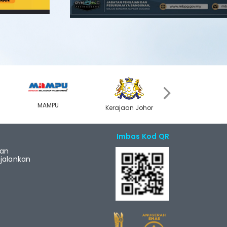
›
MAMPU
Kerajaan Johor
MyGOV
Imbas Kod QR
ian
alankan