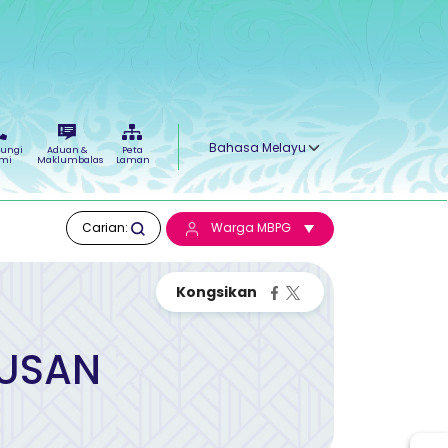
Select your language
ungi
Aduan &
Peta
mi
Maklumbalas
Laman
Carian:
Warga MBPG
RUSAN