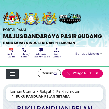
Langkau ke kandungan utama
PORTAL RASMI
MAJLIS BANDARAYA PASIR GUDANG
BANDAR RAYA INDUSTRI DAN PELABUHAN
Select your langua
Soalan
Hubungi
Aduan &
Peta
Lazim
Kami
Maklumbalas
Laman
Carian:
Warga MBPG
Laman Utama
Rakyat
Perkhidmatan
BUKU PANDUAN PELAN SETARA
BUKU PANDUAN PELAN