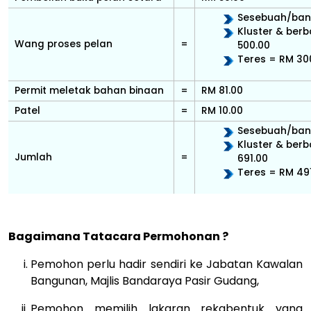
Sesebuah/ban
Kluster & ber
Wang proses pelan
=
500.00
Teres = RM 30
Permit meletak bahan binaan
=
RM 81.00
Patel
=
RM 10.00
Sesebuah/bang
Kluster & be
Jumlah
=
691.00
Teres = RM 49
Bagaimana Tatacara Permohonan ?
Pemohon perlu hadir sendiri ke Jabatan Kawalan
Bangunan, Majlis Bandaraya Pasir Gudang,
Pemohon memilih lakaran rekabentuk yang