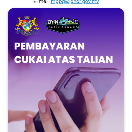
E-mel :
mppg@johor.gov.my