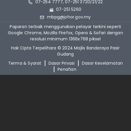
07-254 7777, 07-251 3720/21/22
07-251 5260
mbpg@johor.gov.my
Paparan terbaik menggunakan pelayar terkini seperti
Google Chrome, Mozilla Firefox, Opera & Safari dengan
resolusi minimum 1366x768 piksel
Hak Cipta Terpelihara © 2024 Majlis Bandaraya Pasir
Gudang
Terma & Syarat
Dasar Privasi
Dasar Keselamatan
Penafian