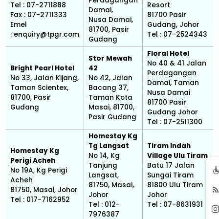
Perdagangan
Tel : 07-2711888
Resort
Damai,
Fax : 07-2711333
81700 Pasir
Nusa Damai,
Emel
Gudang, Johor
81700, Pasir
:
enquiry@tpgr.com
Tel : 07-2524343
Gudang
Floral Hotel
Stor Mewah
No 40 & 41 Jalan
Bright Pearl Hotel
42
Perdagangan
No 33, Jalan Kijang,
No 42, Jalan
Damai, Taman
Taman Scientex,
Bacang 37,
Nusa Damai
81700, Pasir
Taman Kota
81700 Pasir
Gudang
Masai, 81700,
Gudang Johor
Pasir Gudang
Tel : 07-2511300
Homestay Kg
Tg Langsat
Tiram Indah
Homestay Kg
No 14, Kg
Village Ulu Tiram
Perigi Acheh
Tanjung
Batu 17 Jalan
No 19A, Kg Perigi
Langsat,
Sungai Tiram
Acheh
81750, Masai,
81800 Ulu Tiram
81750, Masai, Johor
Johor
Johor
Tel : 017-7162952
Tel : 012-
Tel : 07-8631931
7976387