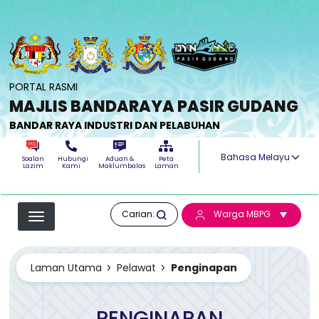
Langkau ke kandungan utama
PORTAL RASMI
MAJLIS BANDARAYA PASIR GUDANG
BANDAR RAYA INDUSTRI DAN PELABUHAN
Select your langua
Soalan
Hubungi
Aduan &
Peta
Lazim
Kami
Maklumbalas
Laman
Carian:
Warga MBPG
Laman Utama
Pelawat
Penginapan
PENGINAPAN