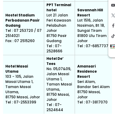
PPT Terminal
hotel
Savannah Hill
Hostel Stadium
Lot 21 Jalan
Resort
Perbadanan Pasir
Feri Kawasan
Lot 1516, Jalan
Gudang
Pelabuhan
Nasiman, Bt 18,
Tel : 07 253720 / 07
Johor
Sungai Tiram
2514021
81750 Pasir
81800 Ulu Tiram
Fax : 07 2515260
Gudang
Johor
Tel : 07-
Tel : 07-6857737
2528666
Hotel De’
Tees
Hotel Masai
Amansari
No. 05,07&09,
Utama
Residence
Jalan Masai
103 - 105, Jalan
Resort
Utama 1,
Masai Utama 1,
Seri Alam,
Taman Masai
Taman Masai
Bandar Seri Alam
Utama,
Utama,
81750 Masai,
81750 Masai,
81750 Masai, Johor
Johor
Johor
Tel : 07-2553399
Tel : 07-3817070
Tel : 07-
2524644