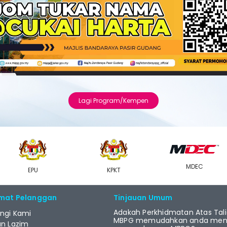
Lagi Program/Kempen
MDEC
EPU
KPKT
mat Pelanggan
Tinjauan Umum
Adakah Perkhidmatan Atas Tal
ngi Kami
MBPG memudahkan anda menj
an Lazim