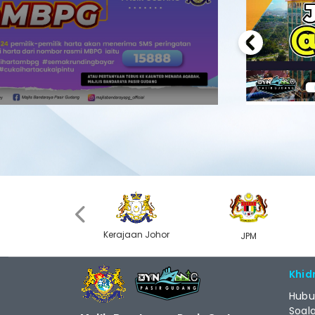
Previous
‹
Kerajaan Johor
MyGOV
JPM
Khid
Hubu
Soal