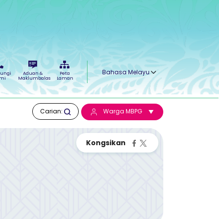
Select your language
ungi
Aduan &
Peta
mi
Maklumbalas
Laman
Carian:
Warga MBPG