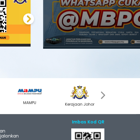
Next
›
MAMPU
Kerajaan Johor
MyGOV
Imbas Kod QR
ian
alankan