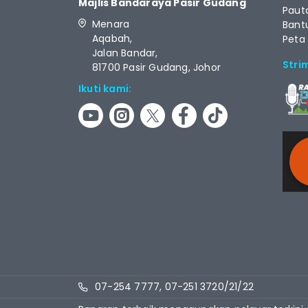
Majlis Bandaraya Pasir Gudang
Paut
Menara
Bant
Aqabah,
Peta
Jalan Bandar,
Stri
81700 Pasir Gudang, Johor
Ikuti kami:
RCAS
07-254 7777, 07-251 3720/21/22