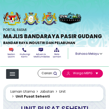
Langkau ke kandungan utama
PORTAL RASMI
MAJLIS BANDARAYA PASIR GUDANG
BANDAR RAYA INDUSTRI DAN PELABUHAN
Select your langua
Soalan
Hubungi
Aduan &
Peta
Lazim
Kami
Maklumbalas
Laman
Carian:
Warga MBPG
Laman Utama
Jabatan
Unit
Unit Pusat Sehenti
UNIT PUSAT SEHENTI