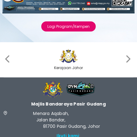
Previous
Next
Lagi Program/Kempen
‹
›
Kerajaan Johor
Majlis Bandaraya Pasir Gudang
Menara Aqabah,
Jalan Bandar,
81700 Pasir Gudang, Johor
Ikuti kami: