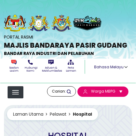
Langkau ke kandungan utama
PORTAL RASMI
MAJLIS BANDARAYA PASIR GUDANG
BANDAR RAYA INDUSTRI DAN PELABUHAN
Select your langua
Soalan
Hubungi
Aduan &
Peta
Lazim
Kami
Maklumbalas
Laman
Carian:
Warga MBPG
Laman Utama
Pelawat
Hospital
HOSPITAL