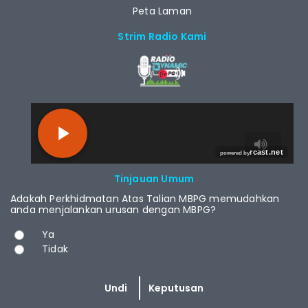
Peta Laman
Strim Radio Kami
RCAST.NET
Tinjauan Umum
Adakah Perkhidmatan Atas Talian MBPG memudahkan
anda menjalankan urusan dengan MBPG?
Pilihan
Ya
Tidak