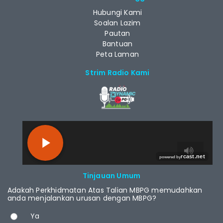
Hubungi Kami
Soalan Lazim
Pautan
Bantuan
Peta Laman
Strim Radio Kami
RCAST.NET
Tinjauan Umum
Adakah Perkhidmatan Atas Talian MBPG memudahkan
anda menjalankan urusan dengan MBPG?
Pilihan
Ya