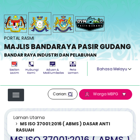
Langkau ke kandungan utama
PORTAL RASMI
MAJLIS BANDARAYA PASIR GUDANG
BANDAR RAYA INDUSTRI DAN PELABUHAN
Select your langua
Soalan
Hubungi
Aduan &
Peta
Lazim
Kami
Maklumbalas
Laman
Carian:
Warga MBPG
Laman Utama
MS ISO 37001:2016 ( ABMS ) DASAR ANTI
RASUAH
MS ISO 37001:2016 ( ABMS )