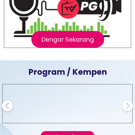
Program / Kempen
Previous
Next