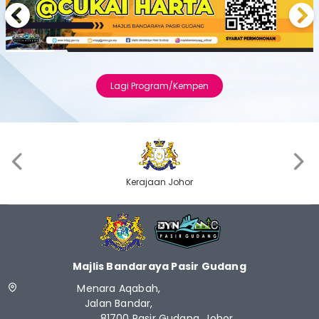
Previous
Next
Lagi Program/Kempen
‹
›
Kerajaan Johor
Majlis Bandaraya Pasir Gudang
Menara Aqabah,
Jalan Bandar,
81700 Pasir Gudang, Johor