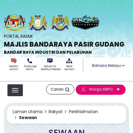
Langkau ke kandungan utama
PORTAL RASMI
MAJLIS BANDARAYA PASIR GUDANG
BANDAR RAYA INDUSTRI DAN PELABUHAN
Select your langua
Soalan
Hubungi
Aduan &
Peta
Lazim
Kami
Maklumbalas
Laman
Carian:
Warga MBPG
Laman Utama
Rakyat
Perkhidmatan
Sewaan
SEWAAN