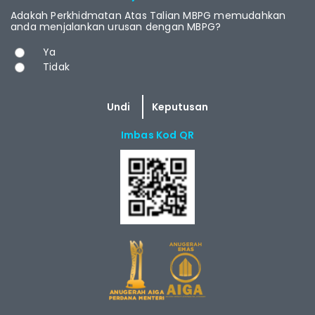
Adakah Perkhidmatan Atas Talian MBPG memudahkan
anda menjalankan urusan dengan MBPG?
Pilihan
Ya
Tidak
Imbas Kod QR