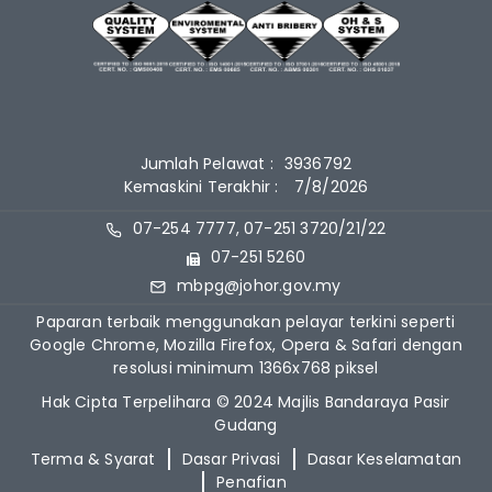
Jumlah Pelawat :
3936792
Kemaskini Terakhir :
7/8/2026
07-254 7777, 07-251 3720/21/22
07-251 5260
mbpg@johor.gov.my
Paparan terbaik menggunakan pelayar terkini seperti
Google Chrome, Mozilla Firefox, Opera & Safari dengan
resolusi minimum 1366x768 piksel
Hak Cipta Terpelihara © 2024 Majlis Bandaraya Pasir
Gudang
Terma & Syarat
Dasar Privasi
Dasar Keselamatan
Penafian