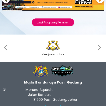
Previous
Next
Lagi Program/Kempen
‹
›
Kerajaan Johor
Majlis Bandaraya Pasir Gudang
Menara Aqabah,
Jalan Bandar,
81700 Pasir Gudang, Johor