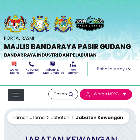
Langkau ke kandungan utama
PORTAL RASMI
MAJLIS BANDARAYA PASIR GUDANG
BANDAR RAYA INDUSTRI DAN PELABUHAN
Select your langua
Soalan
Hubungi
Aduan &
Peta
Lazim
Kami
Maklumbalas
Laman
Carian:
Warga MBPG
Laman Utama
Jabatan
Jabatan Kewangan
JABATAN KEWANGAN