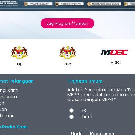
Lagi Program/Kempen
MDEC
EPU
KPKT
mat Pelanggan
Tinjauan Umum
Adakah Perkhidmatan Atas Tal
ngi Kami
MBPG memudahkan anda menj
an Lazim
urusan dengan MBPG?
an
Pilihan
uan
Ya
 Laman
Tidak
m Radio Kami