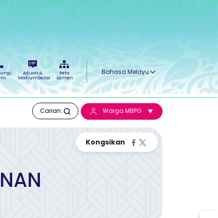
Select your language
ungi
Aduan &
Peta
mi
Maklumbalas
Laman
Carian:
Warga MBPG
UNAN