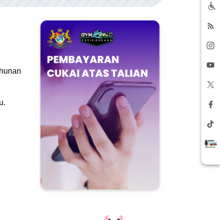
ahunan
u.