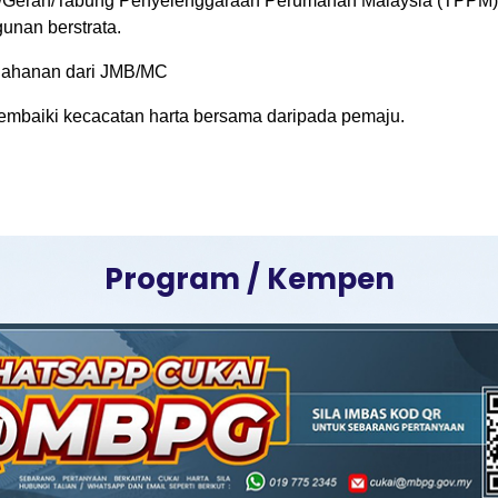
di/Geran/Tabung Penyelenggaraan Perumahan Malaysia (TPPM)
unan berstrata.
nahanan dari JMB/MC
mbaiki kecacatan harta bersama daripada pemaju.
Program / Kempen