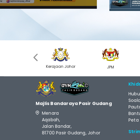
‹
Kerajaan Johor
MyGOV
JPM
Khid
Hubu
Soal
Majlis Bandaraya Pasir Gudang
Paut
Menara
Bant
Aqabah,
Peta
Jalan Bandar,
Stri
81700 Pasir Gudang, Johor