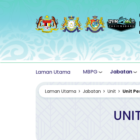
Langkau ke kandungan utama
MBPG
Jabatan
Laman Utama
Laman Utama
Jabatan
Unit
Unit P
UNI