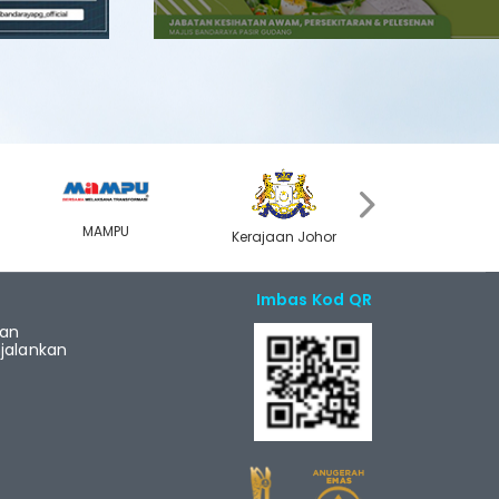
›
MAMPU
Kerajaan Johor
MyGOV
Imbas Kod QR
ian
alankan