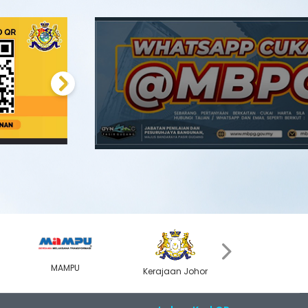
Next
›
MAMPU
Kerajaan Johor
MyGOV