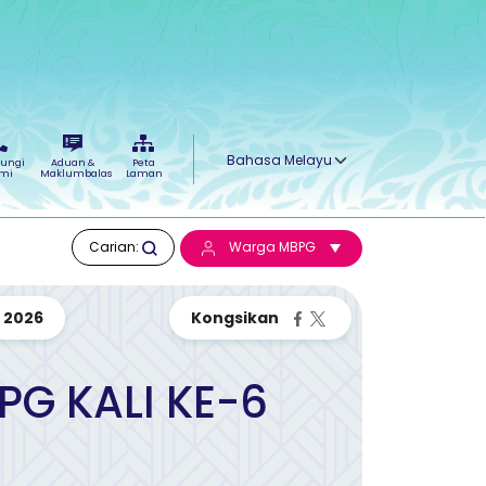
Select your language
ungi
Aduan &
Peta
mi
Maklumbalas
Laman
Carian:
Warga MBPG
 2026
G KALI KE-6