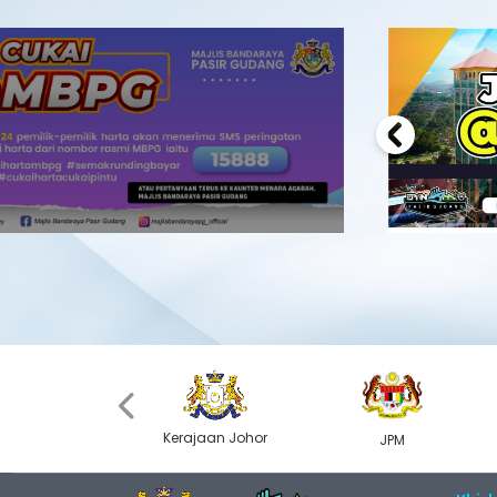
Previous
‹
Kerajaan Johor
MyGOV
JPM