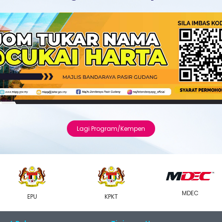
Lagi Program/Kempen
MDEC
EPU
KPKT