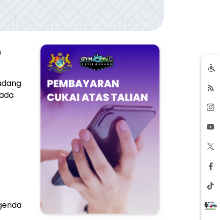
h
Gudang
pada
agenda