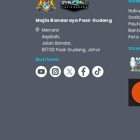
Khid
Hubu
Soal
Majlis Bandaraya Pasir Gudang
Paut
Menara
Bant
Aqabah,
Peta
Jalan Bandar,
Stri
81700 Pasir Gudang, Johor
Ikuti kami:
RCAS