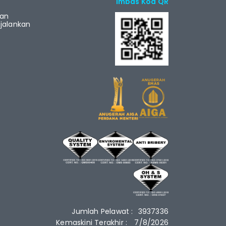
Imbas Kod QR
ian
alankan
Jumlah Pelawat :
3937336
Kemaskini Terakhir :
7/8/2026