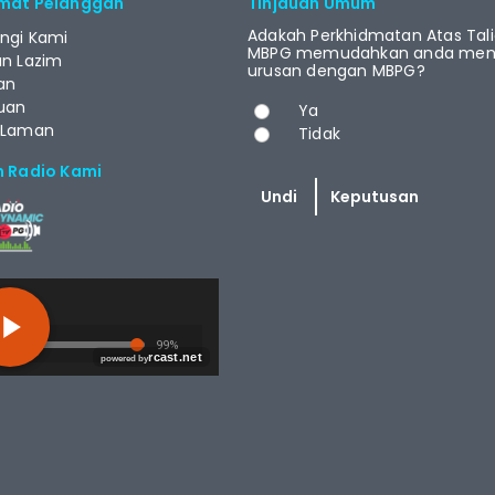
mat Pelanggan
Tinjauan Umum
Adakah Perkhidmatan Atas Tal
ngi Kami
MBPG memudahkan anda menj
an Lazim
urusan dengan MBPG?
an
Pilihan
uan
Ya
 Laman
Tidak
m Radio Kami
T.NET