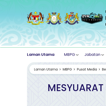
Langkau ke kandungan utama
MBPG
Jabatan
Laman Utama
Laman Utama
MBPG
Pusat Media
Be
MESYUARAT 