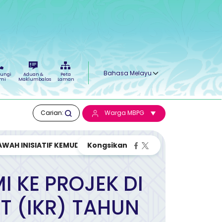
Select your language
ungi
Aduan &
Peta
mi
Maklumbalas
Laman
Carian:
Warga MBPG
WAH INISIATIF KEMUDAHAN RAKYA...
 KE PROJEK DI
T (IKR) TAHUN