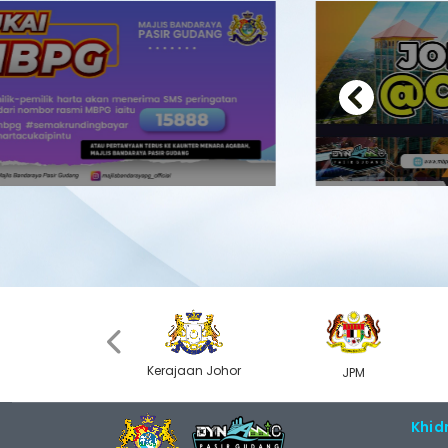
Previous
‹
Kerajaan Johor
MyGOV
JPM
Khid