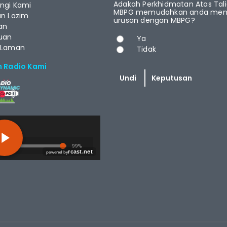
Adakah Perkhidmatan Atas Tal
ngi Kami
MBPG memudahkan anda menj
an Lazim
urusan dengan MBPG?
an
Pilihan
uan
Ya
 Laman
Tidak
m Radio Kami
T.NET