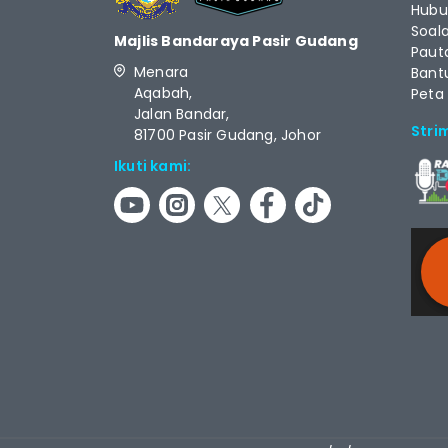
Hubu
Soal
Majlis Bandaraya Pasir Gudang
Paut
Menara
Bant
Aqabah,
Peta
Jalan Bandar,
Stri
81700 Pasir Gudang, Johor
Ikuti kami:
RCAS