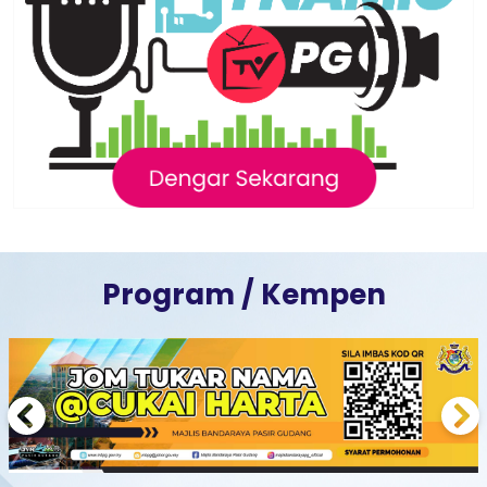
Program / Kempen
Previous
Next