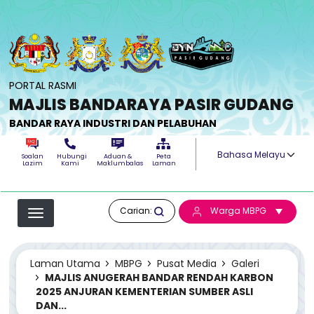
Langkau ke kandungan utama
PORTAL RASMI
MAJLIS BANDARAYA PASIR GUDANG
BANDAR RAYA INDUSTRI DAN PELABUHAN
Select your langua
Soalan
Hubungi
Aduan &
Peta
Lazim
Kami
Maklumbalas
Laman
Carian:
Warga MBPG
Laman Utama
MBPG
Pusat Media
Galeri
MAJLIS ANUGERAH BANDAR RENDAH KARBON
2025 ANJURAN KEMENTERIAN SUMBER ASLI
DAN...
MAJLIS ANUGERAH BANDAR