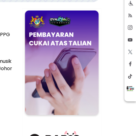
MPPG
musik
Johor