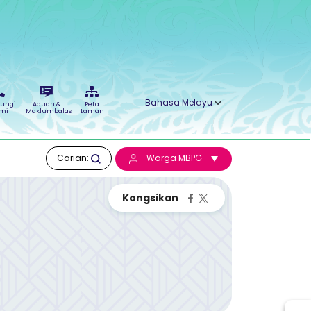
Select your language
ungi
Aduan &
Peta
mi
Maklumbalas
Laman
Carian:
Warga MBPG