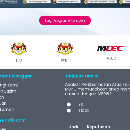
Lagi Program/Kempen
MDEC
EPU
KPKT
mat Pelanggan
Tinjauan Umum
Adakah Perkhidmatan Atas Tal
ngi Kami
MBPG memudahkan anda menj
an Lazim
urusan dengan MBPG?
an
Pilihan
uan
Ya
 Laman
Tidak
m Radio Kami