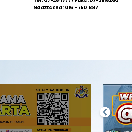
Tel : 07-2547777 Faks : 07-2515260
Nadztasha : 016 - 7501887
Previous