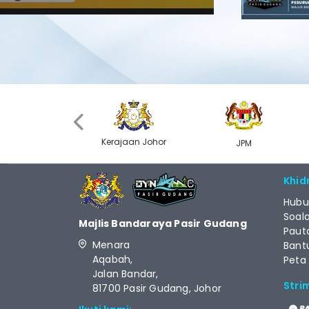
‹
Kerajaan Johor
MyGOV
JPM
Khid
Hubu
Soal
Majlis Bandaraya Pasir Gudang
Paut
Menara
Bant
Aqabah,
Peta
Jalan Bandar,
Stri
81700 Pasir Gudang, Johor