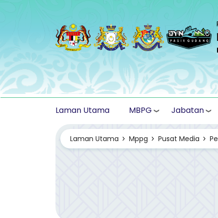
Langkau ke kandungan utama
MBPG
Jabatan
Laman Utama
Laman Utama
Mppg
Pusat Media
P