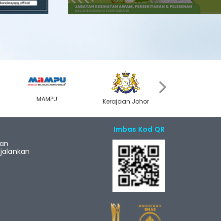
›
MAMPU
Kerajaan Johor
MyGOV
Imbas Kod QR
ian
alankan