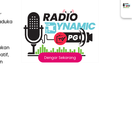
’
aduka
akan
tif,
an