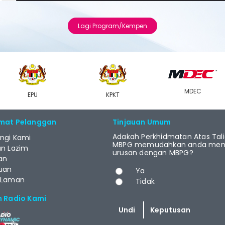
Lagi Program/Kempen
MDEC
EPU
KPKT
mat Pelanggan
Tinjauan Umum
Adakah Perkhidmatan Atas Tal
ngi Kami
MBPG memudahkan anda menj
an Lazim
urusan dengan MBPG?
an
Pilihan
uan
Ya
 Laman
Tidak
m Radio Kami