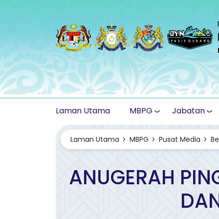
Langkau ke kandungan utama
MBPG
Jabatan
Laman Utama
Laman Utama
MBPG
Pusat Media
Be
ANUGERAH PIN
DAN