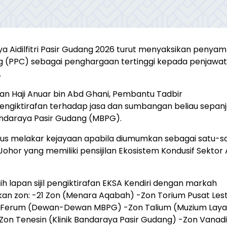
aya Aidilfitri Pasir Gudang 2026 turut menyaksikan penya
 (PPC) sebagai penghargaan tertinggi kepada penjawat
.
an Haji Anuar bin Abd Ghani, Pembantu Tadbir
pengiktirafan terhadap jasa dan sumbangan beliau sepan
andaraya Pasir Gudang (MBPG).
rus melakar kejayaan apabila diumumkan sebagai satu-s
Johor yang memiliki pensijilan Ekosistem Kondusif Sekto
h lapan sijil pengiktirafan EKSA Kendiri dengan markah
an zon: -21 Zon (Menara Aqabah) -Zon Torium Pusat Lest
 Ferum (Dewan-Dewan MBPG) -Zon Talium (Muzium Lay
Zon Tenesin (Klinik Bandaraya Pasir Gudang) -Zon Vanad