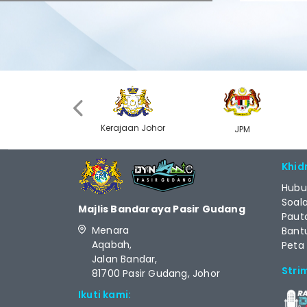
‹
Kerajaan Johor
MyGOV
JPM
Khid
Hubu
Soal
Majlis Bandaraya Pasir Gudang
Paut
Menara
Bant
Aqabah,
Peta
Jalan Bandar,
Stri
81700 Pasir Gudang, Johor
Ikuti kami: