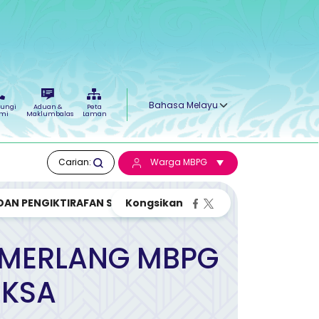
Select your language
ungi
Aduan &
Peta
mi
Maklumbalas
Laman
Carian:
Warga MBPG
N PENGIKTIRAFAN SIJIL EKSA
EMERLANG MBPG
EKSA