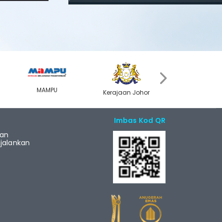
›
MAMPU
Kerajaan Johor
MyGOV
Imbas Kod QR
ian
alankan