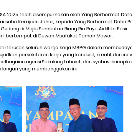
EKSA 2025 telah disempurnakan oleh Yang Berhormat Dato
iausaha Kerajaan Johor, kepada Yang Berhormat Datin P
r Gudang di Majlis Sambutan Riang Ria Raya Aidilfitri Pasir
 ini bertempat di Dewan Muafakat Taman Mawar.
berterusan seluruh warga kerja MBPG dalam membuday
dkan persekitaran kerja yang kondusif, kreatif dan inova
elbagaian agensi.Sekalung tahniah dan syabas diucapk
rlangan yang membanggakan ini.