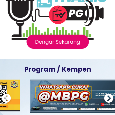
Program / Kempen
Previous
Next