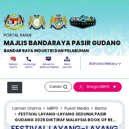
Langkau ke kandungan utama
PORTAL RASMI
MAJLIS BANDARAYA PASIR GUDANG
BANDAR RAYA INDUSTRI DAN PELABUHAN
Select your langua
Soalan
Hubungi
Aduan &
Peta
Lazim
Kami
Maklumbalas
Laman
Carian:
Warga MBPG
Laman Utama
MBPG
Pusat Media
Berita
FESTIVAL LAYANG-LAYANG SEDUNIA PASIR
GUDANG 2026 DIKTIRAF MALAYSIA BOOK OF RE...
FESTIVAL LAYANG-LAYANG