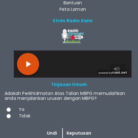
Bantuan
Peta Laman
Strim Radio Kami
RCAST.NET
Tinjauan Umum
Adakah Perkhidmatan Atas Talian MBPG memudahkan
anda menjalankan urusan dengan MBPG?
Pilihan
Ya
Tidak