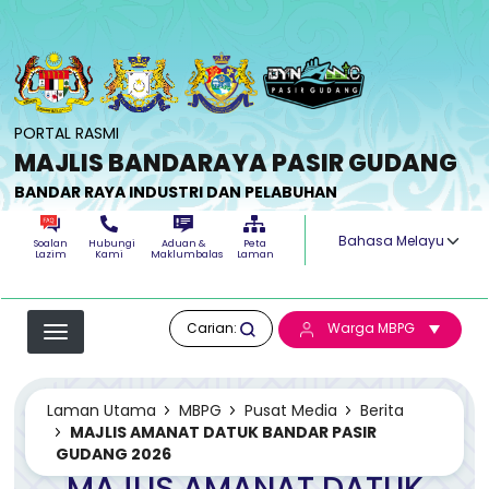
Langkau ke kandungan utama
PORTAL RASMI
MAJLIS BANDARAYA PASIR GUDANG
BANDAR RAYA INDUSTRI DAN PELABUHAN
Select your langua
Soalan
Hubungi
Aduan &
Peta
Lazim
Kami
Maklumbalas
Laman
Carian:
Warga MBPG
Laman Utama
MBPG
Pusat Media
Berita
MAJLIS AMANAT DATUK BANDAR PASIR
GUDANG 2026
MAJLIS AMANAT DATUK