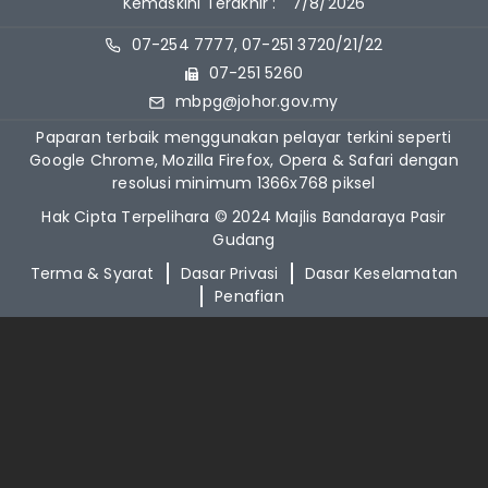
Kemaskini Terakhir :
7/8/2026
07-254 7777, 07-251 3720/21/22
07-251 5260
mbpg@johor.gov.my
Paparan terbaik menggunakan pelayar terkini seperti
Google Chrome, Mozilla Firefox, Opera & Safari dengan
resolusi minimum 1366x768 piksel
Hak Cipta Terpelihara © 2024 Majlis Bandaraya Pasir
Gudang
Terma & Syarat
Dasar Privasi
Dasar Keselamatan
Penafian