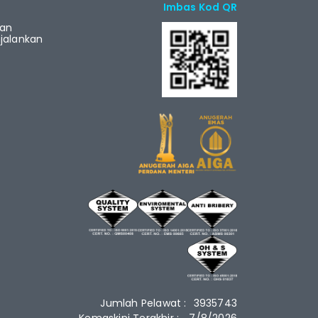
Imbas Kod QR
ian
alankan
Jumlah Pelawat :
3935743