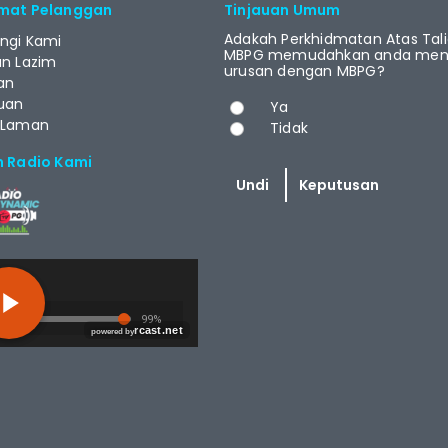
mat Pelanggan
Tinjauan Umum
Adakah Perkhidmatan Atas Tal
ngi Kami
MBPG memudahkan anda menj
an Lazim
urusan dengan MBPG?
an
Pilihan
uan
Ya
 Laman
Tidak
m Radio Kami
T.NET