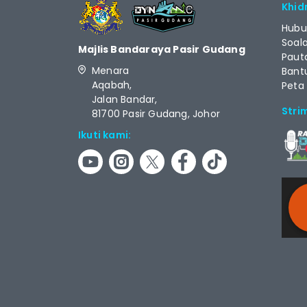
Khid
Hubu
Soal
Majlis Bandaraya Pasir Gudang
Paut
Menara
Bant
Aqabah,
Peta
Jalan Bandar,
Stri
81700 Pasir Gudang, Johor
Ikuti kami:
RCAS