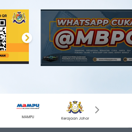
Next
›
MAMPU
Kerajaan Johor
MyGOV