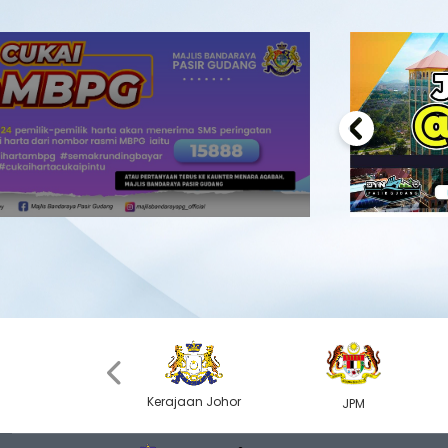
Previous
‹
Kerajaan Johor
MyGOV
JPM