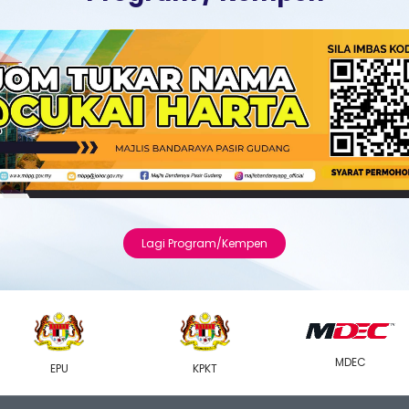
Lagi Program/Kempen
MDEC
EPU
KPKT