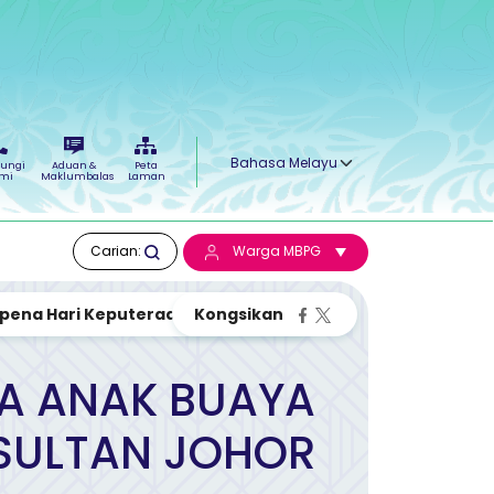
Select your language
ungi
Aduan &
Peta
mi
Maklumbalas
Laman
Carian:
Warga MBPG
a Hari Keputeraan D.Y.M.M Sul...
A ANAK BUAYA
 SULTAN JOHOR