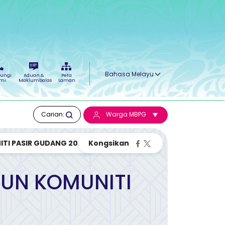
Select your language
ungi
Aduan &
Peta
mi
Maklumbalas
Laman
Carian:
Warga MBPG
TI PASIR GUDANG 2022
BUN KOMUNITI