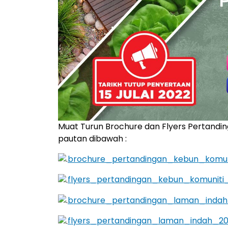
Muat Turun Brochure dan Flyers Pertandi
pautan dibawah :
brochure_pertandingan_kebun_komun
flyers_pertandingan_kebun_komuniti_
brochure_pertandingan_laman_indah
flyers_pertandingan_laman_indah_20