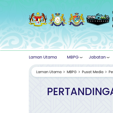
Langkau ke kandungan utama
MBPG
Jabatan
Laman Utama
Laman Utama
MBPG
Pusat Media
P
PERTANDINGA