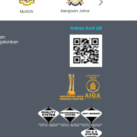
›
Kerajaan Johor
JPM
EPU
Imbas Kod QR
ian
alankan