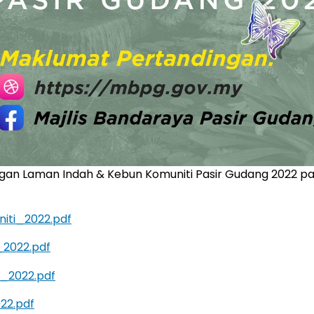
ngan Laman Indah & Kebun Komuniti Pasir Gudang 2022 p
iti_2022.pdf
2022.pdf
_2022.pdf
22.pdf