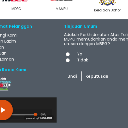
MAMPU
Kerajaan Johor
MyGOV
mat Pelanggan
Tinjauan Umum
Adakah Perkhidmatan Atas Tal
ngi Kami
MBPG memudahkan anda menj
an Lazim
urusan dengan MBPG?
an
Pilihan
uan
Ya
 Laman
Tidak
m Radio Kami
T.NET