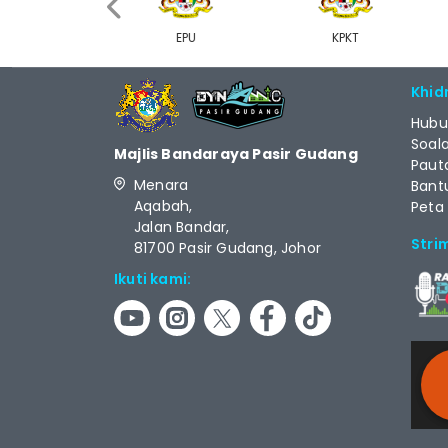
‹
MDEC
EPU
KPKT
Khid
Hubu
Soal
Majlis Bandaraya Pasir Gudang
Paut
Menara
Bant
Aqabah,
Peta
Jalan Bandar,
Stri
81700 Pasir Gudang, Johor
Ikuti kami:
RCAS