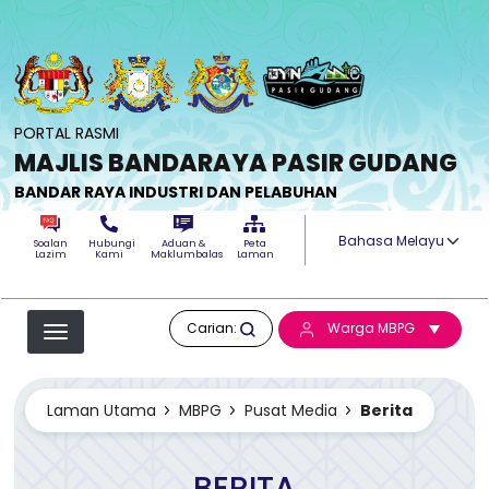
Langkau ke kandungan utama
PORTAL RASMI
MAJLIS BANDARAYA PASIR GUDANG
BANDAR RAYA INDUSTRI DAN PELABUHAN
Select your langua
Soalan
Hubungi
Aduan &
Peta
Lazim
Kami
Maklumbalas
Laman
Carian:
Warga MBPG
Laman Utama
MBPG
Pusat Media
Berita
BERITA