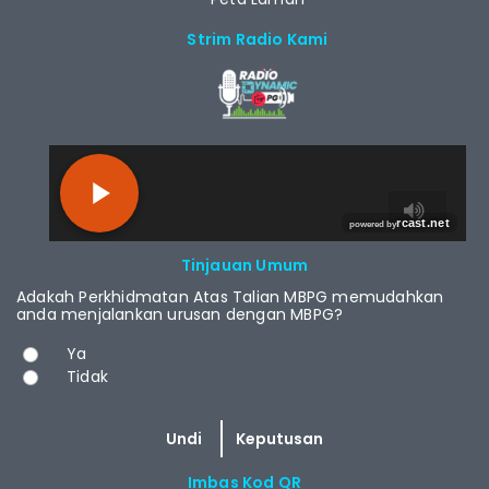
Strim Radio Kami
RCAST.NET
Tinjauan Umum
Adakah Perkhidmatan Atas Talian MBPG memudahkan
anda menjalankan urusan dengan MBPG?
Pilihan
Ya
Tidak
Imbas Kod QR