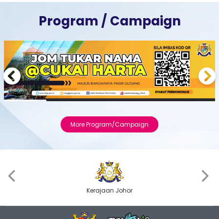
Program / Campaign
Previous
Next
More Program/Campaign
‹
›
Kerajaan Johor