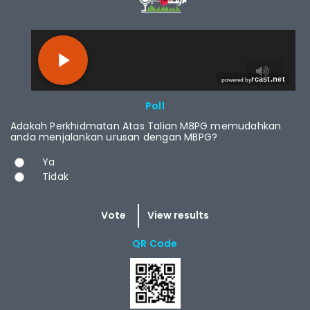
RCAST.NET
Poll
Adakah Perkhidmatan Atas Talian MBPG memudahkan
anda menjalankan urusan dengan MBPG?
Choices
Ya
Tidak
QR Code