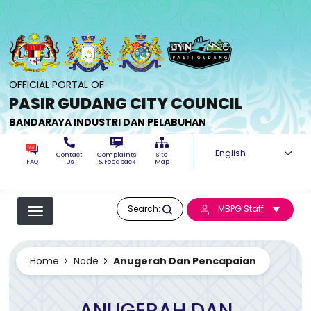
Skip to main content
OFFICIAL PORTAL OF
PASIR GUDANG CITY COUNCIL
BANDARAYA INDUSTRI DAN PELABUHAN
Select your langua
Contact
Complaints
Site
FAQ
Us
& Feedback
Map
Search:
MBPG Staff
Home
Node
Anugerah Dan Pencapaian
ANUGERAH DAN