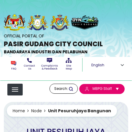
Skip to main content
OFFICIAL PORTAL OF
PASIR GUDANG CITY COUNCIL
BANDARAYA INDUSTRI DAN PELABUHAN
Select your langua
Contact
Complaints
Site
FAQ
Us
& Feedback
Map
Search:
MBPG Staff
Home
Node
Unit Pesuruhjaya Bangunan
UNIT PESURUHJAYA