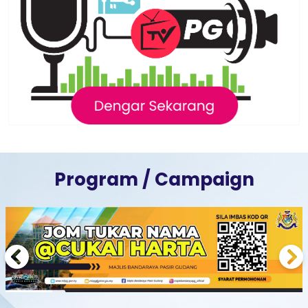
Program / Campaign
Previous
Next