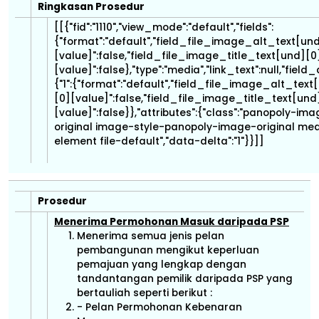
Ringkasan Prosedur
[[{"fid":"1110","view_mode":"default","fields":
{"format":"default","field_file_image_alt_text[un
[value]":false,"field_file_image_title_text[und][0
[value]":false},"type":"media","link_text":null,"field_
{"1":{"format":"default","field_file_image_alt_text
[0][value]":false,"field_file_image_title_text[und
[value]":false}},"attributes":{"class":"panopoly-im
original image-style-panopoly-image-original me
element file-default","data-delta":"1"}}]]
Prosedur
Menerima Permohonan Masuk daripada PSP
Menerima semua jenis pelan
pembangunan mengikut keperluan
pemajuan yang lengkap dengan
tandantangan pemilik daripada PSP yang
bertauliah seperti berikut :
- Pelan Permohonan Kebenaran