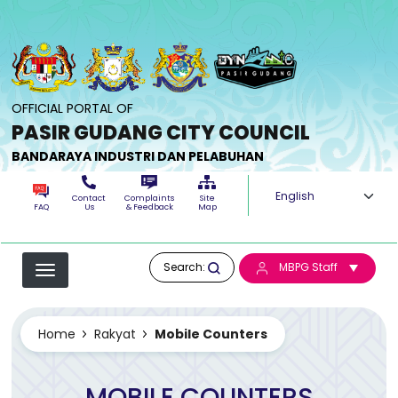
Skip to main content
OFFICIAL PORTAL OF
PASIR GUDANG CITY COUNCIL
BANDARAYA INDUSTRI DAN PELABUHAN
Select your langua
Contact
Complaints
Site
FAQ
Us
& Feedback
Map
Search:
MBPG Staff
Home
Rakyat
Mobile Counters
MOBILE COUNTERS