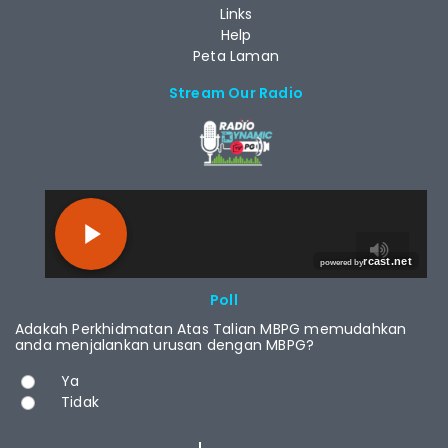
Links
Help
Peta Laman
Stream Our Radio
RCAST.NET
Poll
Adakah Perkhidmatan Atas Talian MBPG memudahkan
anda menjalankan urusan dengan MBPG?
Choices
Ya
Tidak