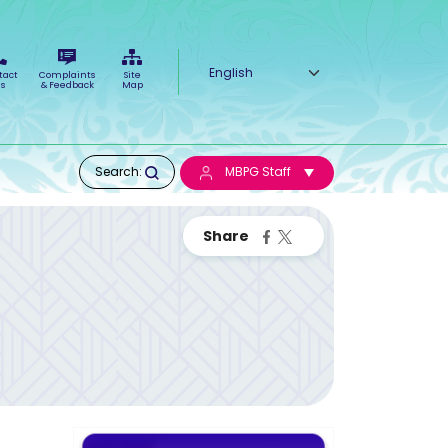
Select your language
tact
Complaints
Site
s
& Feedback
Map
Search:
MBPG Staff