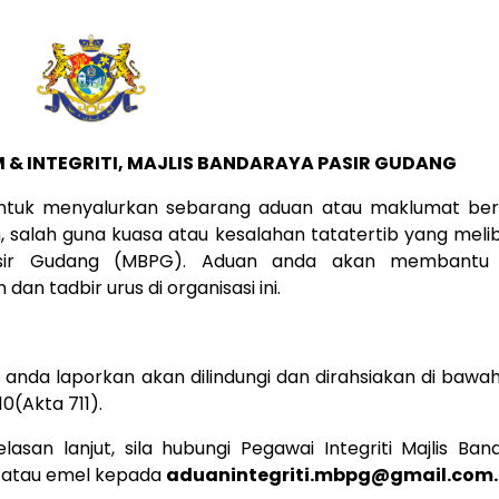
 & INTEGRITI, MAJLIS BANDARAYA PASIR GUDANG
untuk menyalurkan sebarang aduan atau maklumat ber
, salah guna kuasa atau kesalahan tatatertib yang meli
Pasir Gudang (MBPG). Aduan anda akan membantu 
n tadbir urus di organisasi ini.
anda laporkan akan dilindungi dan dirahsiakan di bawa
0(Akta 711).
san lanjut, sila hubungi Pegawai Integriti Majlis Ban
3 atau emel kepada
aduanintegriti.mbpg@gmail.com.