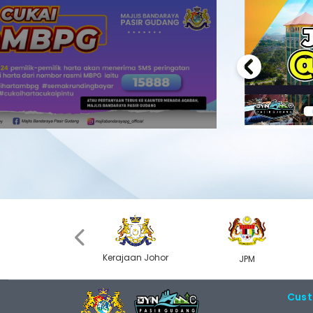
Previous
‹
Kerajaan Johor
MyGOV
JPM
Cust