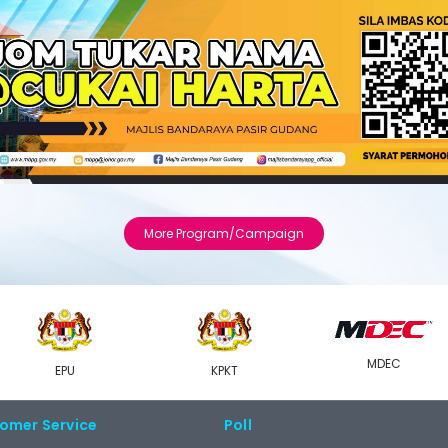
More Program/Campaign
MDEC
EPU
KPKT
omer Service
Poll