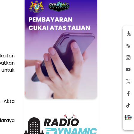
kaitan
batkan
untuk
h Akta
daraya