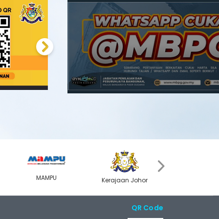
Next
›
MAMPU
Kerajaan Johor
MyGOV
QR Code